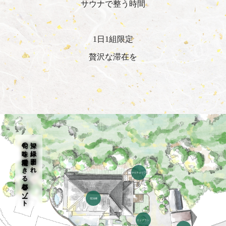
サウナで整う時間
1日1組限定
贅沢な滞在を
旬の味を堪能できる都心リゾート
深い緑に囲まれ
サウナエリア
宿泊棟
ドッグラン