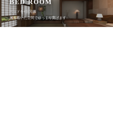
BED ROOM
ベッドを4台完備
落ち着いた空間でゆっくり寛げます
LIVING
広々とした畳の空間を
くつろぎのラウンジスペースに